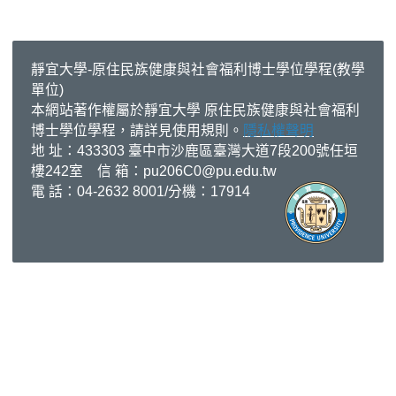
靜
宜大學-原住民族健康與社會福利博士學位學程(教學
單位)​​​​​
本網站著作權屬於靜宜大學 原住民族健康與社會福利
博士學位學程，請詳見使用規則。
隱私權聲明
地 址：433303 臺中市沙鹿區臺灣大道7段200號任垣
樓242室 信 箱：
pu206C0@pu.edu.tw
電 話：04-2632 8001/分機：17914