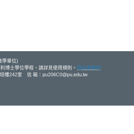
​​​​​
福利博士學位學程，請詳見使用規則。
隱私權聲明
任垣樓242室 信 箱：
pu206C0@pu.edu.tw